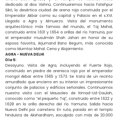
dedicado al dios Vishnú. Continuaremos hacia Fatehpur
Sikri, la desértica ciudad de arena roja construida por el
Emperador Akbar como su capital y Palacio en el s.XVI.
Llegada a Agra y Almuerzo. Visita del monumento
arquitectónico más famoso del mundo, el Taj Mahal,
construido entre 1.631 y 1.654 a orillas del río Yamuna, por
el emperador musulmán Shah Jahan en honor de su
esposa favorita, Arjumand Bano Begum, más conocida
como Mumtaz Mahal. Cena y Alojamiento.
AGRA - NUEVA DELHI
Día 5:
Desayuno. Visita de Agra, incluyendo el Fuerte Rojo,
construido en piedra de arenisca roja por el emperador
mongol Akbar entre 1.565 y 1.573. Se trata de un recinto
amurallado que encierra en su interior un impresionante
conjunto de palacios y edificios señoriales. Continuamos
nuestra visita con el Mausoleo de Itimad-Ud-Daulah,
conocido como “el pequeño Taj”, construido entre 1.622 y
1.628 en la orilla derecha del río Yamuna. Salida hacia
Nueva Delhi por carretera. En ruta, parada en el templo
hinduista de Akshardham, esculpido con más de 20.000