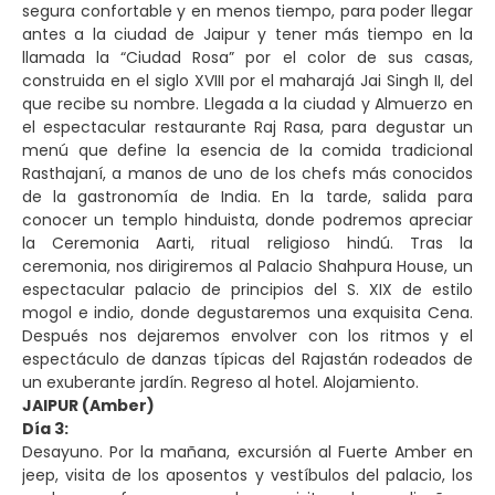
segura confortable y en menos tiempo, para poder llegar
antes a la ciudad de Jaipur y tener más tiempo en la
llamada la “Ciudad Rosa” por el color de sus casas,
construida en el siglo XVIII por el maharajá Jai Singh II, del
que recibe su nombre. Llegada a la ciudad y Almuerzo en
el espectacular restaurante Raj Rasa, para degustar un
menú que define la esencia de la comida tradicional
Rasthajaní, a manos de uno de los chefs más conocidos
de la gastronomía de India. En la tarde, salida para
conocer un templo hinduista, donde podremos apreciar
la Ceremonia Aarti, ritual religioso hindú. Tras la
ceremonia, nos dirigiremos al Palacio Shahpura House, un
espectacular palacio de principios del S. XIX de estilo
mogol e indio, donde degustaremos una exquisita Cena.
Después nos dejaremos envolver con los ritmos y el
espectáculo de danzas típicas del Rajastán rodeados de
un exuberante jardín. Regreso al hotel. Alojamiento.
JAIPUR (Amber)
Día 3:
Desayuno. Por la mañana, excursión al Fuerte Amber en
jeep, visita de los aposentos y vestíbulos del palacio, los