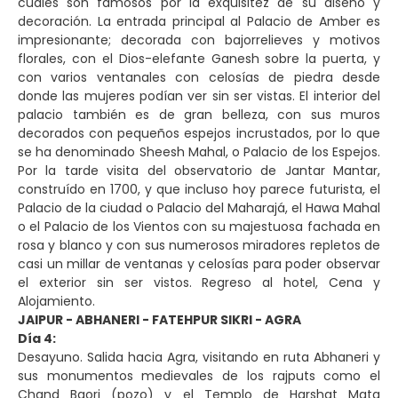
cuales son famosos por la exquisitez de su diseño y
decoración. La entrada principal al Palacio de Amber es
impresionante; decorada con bajorrelieves y motivos
florales, con el Dios-elefante Ganesh sobre la puerta, y
con varios ventanales con celosías de piedra desde
donde las mujeres podían ver sin ser vistas. El interior del
palacio también es de gran belleza, con sus muros
decorados con pequeños espejos incrustados, por lo que
se ha denominado Sheesh Mahal, o Palacio de los Espejos.
Por la tarde visita del observatorio de Jantar Mantar,
construído en 1700, y que incluso hoy parece futurista, el
Palacio de la ciudad o Palacio del Maharajá, el Hawa Mahal
o el Palacio de los Vientos con su majestuosa fachada en
rosa y blanco y con sus numerosos miradores repletos de
casi un millar de ventanas y celosías para poder observar
el exterior sin ser vistos. Regreso al hotel, Cena y
Alojamiento.
JAIPUR - ABHANERI - FATEHPUR SIKRI - AGRA
Día 4:
Desayuno. Salida hacia Agra, visitando en ruta Abhaneri y
sus monumentos medievales de los rajputs como el
Chand Baori (pozo) y el Templo de Harshat Mata