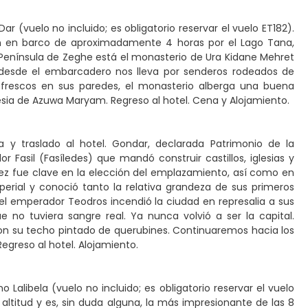
r (vuelo no incluido; es obligatorio reservar el vuelo ET182).
ión en barco de aproximadamente 4 horas por el Lago Tana,
a Península de Zeghe está el monasterio de Ura Kidane Mehret
 desde el embarcadero nos lleva por senderos rodeados de
 frescos en sus paredes, el monasterio alberga una buena
glesia de Azuwa Maryam. Regreso al hotel. Cena y Alojamiento.
 y traslado al hotel. Gondar, declarada Patrimonio de la
r Fasil (Fasíledes) que mandó construir castillos, iglesias y
Páez fue clave en la elección del emplazamiento, así como en
mperial y conoció tanto la relativa grandeza de sus primeros
el emperador Teodros incendió la ciudad en represalia a sus
o tuviera sangre real. Ya nunca volvió a ser la capital.
 con su techo pintado de querubines. Continuaremos hacia los
 Regreso al hotel. Alojamiento.
Lalibela (vuelo no incluido; es obligatorio reservar el vuelo
 altitud y es, sin duda alguna, la más impresionante de las 8