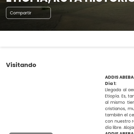
Compartir
Visitando
ADDIS ABEBA
Día 1:
Llegada al ae
Etiopía. Es, 
al mismo tie
cristianos, m
también el ce
con nuestro r
día libre. Alo
ADDIS ABEBA