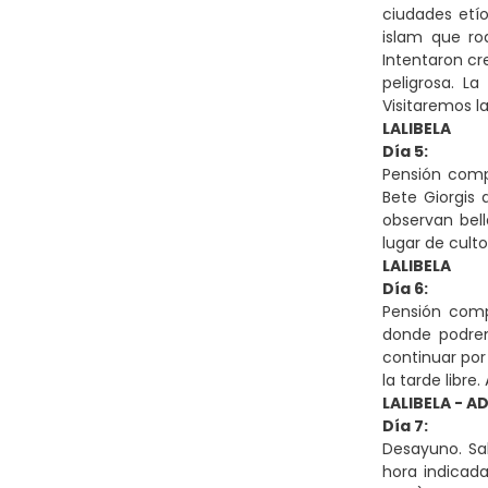
ciudades etío
islam que ro
Intentaron cr
peligrosa. L
Visitaremos la
LALIBELA
Día 5:
Pensión compl
Bete Giorgis 
observan bel
lugar de culto
LALIBELA
Día 6:
Pensión comp
donde podrem
continuar por
la tarde libre.
LALIBELA - A
Día 7:
Desayuno. Sal
hora indicada