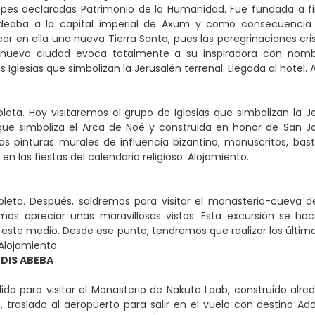
pes declaradas Patrimonio de la Humanidad. Fue fundada a fin
deaba a la capital imperial de Axum y como consecuencia d
ear en ella una nueva Tierra Santa, pues las peregrinaciones cr
a nueva ciudad evoca totalmente a su inspiradora con nomb
s Iglesias que simbolizan la Jerusalén terrenal. Llegada al hotel. 
eta. Hoy visitaremos el grupo de Iglesias que simbolizan la 
que simboliza el Arca de Noé y construida en honor de San Jorg
las pinturas murales de influencia bizantina, manuscritos, b
 en las fiestas del calendario religioso. Alojamiento.
leta. Después, saldremos para visitar el monasterio-cueva 
os apreciar unas maravillosas vistas. Esta excursión se h
 este medio. Desde ese punto, tendremos que realizar los último
 Alojamiento.
DDIS ABEBA
ida para visitar el Monasterio de Nakuta Laab, construido al
, traslado al aeropuerto para salir en el vuelo con destino Add