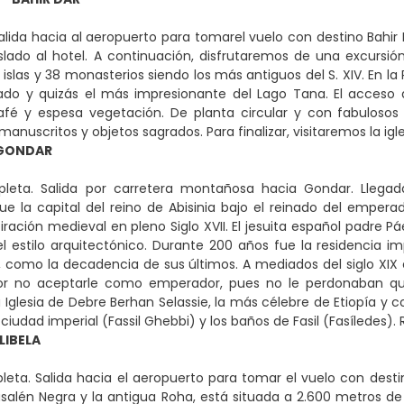
lida hacia al aeropuerto para tomarel vuelo con destino Bahir Da
aslado al hotel. A continuación, disfrutaremos de una excurs
islas y 38 monasterios siendo los más antiguos del S. XIV. En l
ado y quizás el más impresionante del Lago Tana. El acceso
afé y espesa vegetación. De planta circular y con fabulosos
manuscritos y objetos sagrados. Para finalizar, visitaremos la i
 GONDAR
leta. Salida por carretera montañosa hacia Gondar. Llegada
e la capital del reino de Abisinia bajo el reinado del emperado
iración medieval en pleno Siglo XVII. El jesuita español padre 
el estilo arquitectónico. Durante 200 años fue la residencia i
como la decadencia de sus últimos. A mediados del siglo XIX 
or no aceptarle como emperador, pues no le perdonaban que n
a Iglesia de Debre Berhan Selassie, la más célebre de Etiopía y
a ciudad imperial (Fassil Ghebbi) y los baños de Fasil (Fasíledes).
LIBELA
eta. Salida hacia el aeropuerto para tomar el vuelo con destino 
rusalén Negra y la antigua Roha, está situada a 2.600 metros de