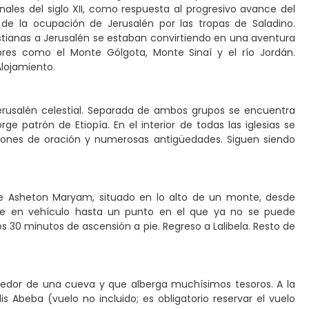
ales del siglo XII, como respuesta al progresivo avance del
e la ocupación de Jerusalén por las tropas de Saladino.
istianas a Jerusalén se estaban convirtiendo en una aventura
res como el Monte Gólgota, Monte Sinaí y el río Jordán.
Alojamiento.
Jerusalén celestial. Separada de ambos grupos se encuentra
e patrón de Etiopía. En el interior de todas las iglesias se
astones de oración y numerosas antigüedades. Siguen siendo
de Asheton Maryam, situado en lo alto de un monte, desde
ace en vehículo hasta un punto en el que ya no se puede
s 30 minutos de ascensión a pie. Regreso a Lalibela. Resto de
rededor de una cueva y que alberga muchísimos tesoros. A la
is Abeba (vuelo no incluido; es obligatorio reservar el vuelo