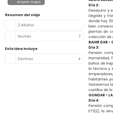
Ampliar mapa
Día 2:
Desayuno y sa
Resumen del viaje
Llegada y tr
donde hay 30 
2 Adultos
bien conserv
plantas de c
Noches
7
colección de 
BAHIR DAR -
Día 3:
Esta idea incluye
Pensión comp
Humanidad, fu
Destinos
4
baños de insp
la técnica y 
emperadores, 
habitantes p
Visitaremos l
castillos de l
GONDAR - LA
Día 4:
Pensión compl
ET122), la Je