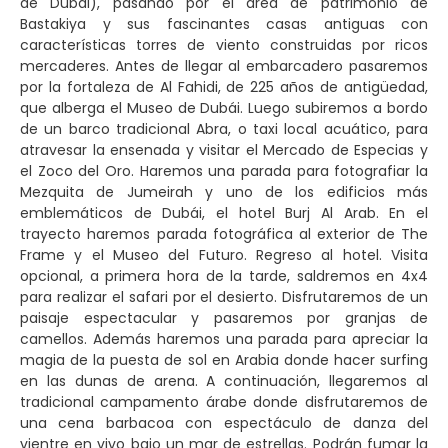
de Dubái), pasando por el área de patrimonio de
Bastakiya y sus fascinantes casas antiguas con
características torres de viento construidas por ricos
mercaderes. Antes de llegar al embarcadero pasaremos
por la fortaleza de Al Fahidi, de 225 años de antigüedad,
que alberga el Museo de Dubái. Luego subiremos a bordo
de un barco tradicional Abra, o taxi local acuático, para
atravesar la ensenada y visitar el Mercado de Especias y
el Zoco del Oro. Haremos una parada para fotografiar la
Mezquita de Jumeirah y uno de los edificios más
emblemáticos de Dubái, el hotel Burj Al Arab. En el
trayecto haremos parada fotográfica al exterior de The
Frame y el Museo del Futuro. Regreso al hotel. Visita
opcional, a primera hora de la tarde, saldremos en 4x4
para realizar el safari por el desierto. Disfrutaremos de un
paisaje espectacular y pasaremos por granjas de
camellos. Además haremos una parada para apreciar la
magia de la puesta de sol en Arabia donde hacer surfing
en las dunas de arena. A continuación, llegaremos al
tradicional campamento árabe donde disfrutaremos de
una cena barbacoa con espectáculo de danza del
vientre en vivo bajo un mar de estrellas. Podrán fumar la