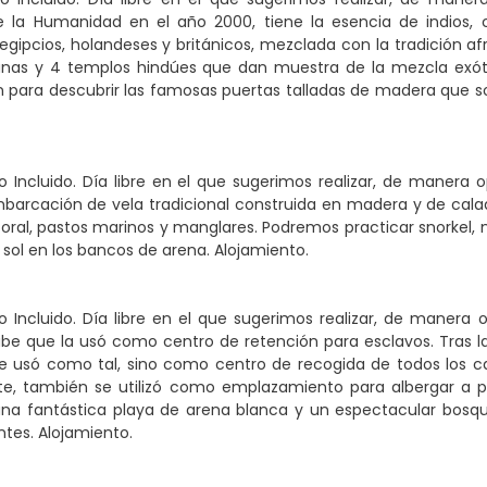
 la Humanidad en el año 2000, tiene la esencia de indios, ch
egipcios, holandeses y británicos, mezclada con la tradición 
stianas y 4 templos hindúes que dan muestra de la mezcla exó
ara descubrir las famosas puertas talladas de madera que son 
 Incluido. Día libre en el que sugerimos realizar, de manera
arcación de vela tradicional construida en madera y de calad
coral, pastos marinos y manglares. Podremos practicar snorkel, 
l sol en los bancos de arena. Alojamiento.
Incluido. Día libre en el que sugerimos realizar, de manera opci
e que la usó como centro de retención para esclavos. Tras la a
e usó como tal, sino como centro de recogida de todos los ca
e, también se utilizó como emplazamiento para albergar a pri
na fantástica playa de arena blanca y un espectacular bosqu
ntes. Alojamiento.