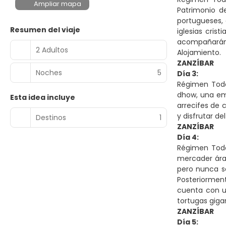
Ampliar mapa
Patrimonio de
portugueses, 
Resumen del viaje
iglesias cri
acompañarán p
2 Adultos
Alojamiento.
ZANZÍBAR
Noches
5
Día 3:
Régimen Todo
dhow, una emb
Esta idea incluye
arrecifes de 
y disfrutar de
Destinos
1
ZANZÍBAR
Día 4:
Régimen Todo 
mercader árab
pero nunca s
Posteriorment
cuenta con u
tortugas giga
ZANZÍBAR
Día 5: