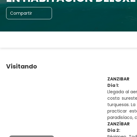
Compartir
Visitando
ZANZIBAR
Día 1:
Llegada al ae
costa sureste
turquesas. La
practicar es
paradisíaco, c
ZANZÍBAR
Día 2:
Régimen Todo