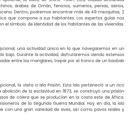
inos, árabes de Omán, fenicios, sumerios, persas, asirios,
africana. Dentro, podremos encontrar más de 49 mezquitas, 2
tica que compone a sus habitantes. Los expertos guías nos
el símbolo de identidad de los habitantes de las viviendas.
 opcional, una actividad única en la que navegaremos en un
o bajo. Durante la actividad, disfrutaremos viendo extensos
nadar entre los manglares, trepar por el tronco de un baobab
onal, la visita a Isla Prisión. Esta isla perteneció a un rico
bolición de la esclavitud en 1873, se construyó una prisión
sos de cólera que se producían en la costa este de África.
sioneros de la Segunda Guerra Mundial. Hoy en día, la isla
e con una gran variedad de aves, así como pavos reales y