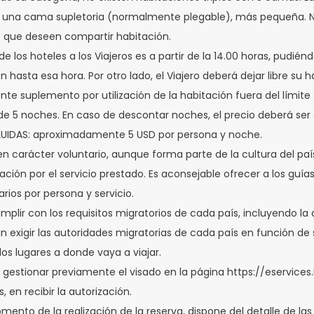
una cama supletoria (normalmente plegable), más pequeña. No 
as que deseen compartir habitación.
e los hoteles a los Viajeros es a partir de la 14.00 horas, pudié
ón hasta esa hora. Por otro lado, el Viajero deberá dejar libre su h
te suplemento por utilización de la habitación fuera del límite e
 5 noches. En caso de descontar noches, el precio deberá ser 
CLUIDAS: aproximadamente 5 USD por persona y noche.
nen carácter voluntario, aunque forma parte de la cultura del p
n por el servicio prestado. Es aconsejable ofrecer a los guías en
arios por persona y servicio.
plir con los requisitos migratorios de cada país, incluyendo la
n exigir las autoridades migratorias de cada país en función de
 los lugares a donde vaya a viajar.
 gestionar previamente el visado en la página https://eservices.
en recibir la autorización.
 de la realización de la reserva, dispone del detalle de las