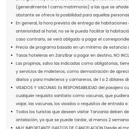
(generalmente 1 cama matrimonio) a las que se añade 
obstante se ofrece la posibilidad para aquellas person
En general, la hora prevista de entrega de habitaciones d
anterioridad al hotel, no se le pueda facilitar la habitaci
caso contrario, se verá obligado a pagar el correspondien
Precio de programa basado en un mínimo de estancia de
Tasas hoteleras en Zanzíbar a pagar en destino, NO IN
Las propinas, salvo las indicadas como obligatorias, tie
y servicios de maleteros, como demostración de apreciació
diarios y para maleteros y camareros, de 1 a 2 dólares di
VISADOS Y VACUNAS: Es RESPONSABILIDAD del pasajero cum
cualquier requisito sanitario como vacunas, que pudiera
viajar, las vacunas, los visados o requisitos de entrada a
Todos los turistas que deseen visitar Tanzania deben de
antelación, ya que se puede tardar, al menos 2 semanas, 
MUY IMPORTANTE GASTOS DE CANCELACION Desde el momento