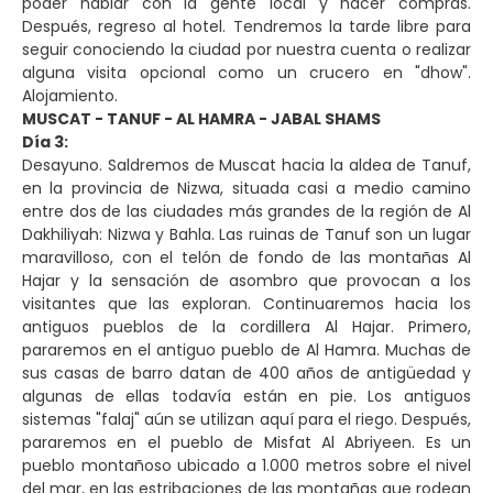
poder hablar con la gente local y hacer compras.
Después, regreso al hotel. Tendremos la tarde libre para
seguir conociendo la ciudad por nuestra cuenta o realizar
alguna visita opcional como un crucero en "dhow".
Alojamiento.
MUSCAT - TANUF - AL HAMRA - JABAL SHAMS
Día 3:
Desayuno. Saldremos de Muscat hacia la aldea de Tanuf,
en la provincia de Nizwa, situada casi a medio camino
entre dos de las ciudades más grandes de la región de Al
Dakhiliyah: Nizwa y Bahla. Las ruinas de Tanuf son un lugar
maravilloso, con el telón de fondo de las montañas Al
Hajar y la sensación de asombro que provocan a los
visitantes que las exploran. Continuaremos hacia los
antiguos pueblos de la cordillera Al Hajar. Primero,
pararemos en el antiguo pueblo de Al Hamra. Muchas de
sus casas de barro datan de 400 años de antigüedad y
algunas de ellas todavía están en pie. Los antiguos
sistemas "falaj" aún se utilizan aquí para el riego. Después,
pararemos en el pueblo de Misfat Al Abriyeen. Es un
pueblo montañoso ubicado a 1.000 metros sobre el nivel
del mar, en las estribaciones de las montañas que rodean