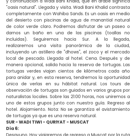
y continuación a Wadi Bani Khalid, que en árabe significa
"oasis natural". Llegada y visita. Wadi Bani Khalid contrasta
completamente con Wahiba Sands. Es un oasis en medio
del desierto con piscinas de agua de manantial natural
de color verde claro. Podremos disfrutar de un paseo o
darnos un baño en una de las piscinas (toallas no
incluidas). Seguiremos hacia Sur. A la llegada,
realizaremos una visita panorámica de la ciudad,
incluyendo un astillero de "dhows", el zoco y el mercado
local de pescado. Llegada al hotel. Cena. Después y de
manera opcional, salida hacia la reserva de tortugas. Las
tortugas verdes viajan cientos de kilómetros cada año
para anidar y, en esta reserva, tendremos la oportunidad
única de verlas en su hábitat natural. Los tours de
observación de tortugas son guiados en varios grupos por
naturalistas locales. Sobre las 21:00 horas, nos uniremos a
uno de estos grupos junto con nuestro guía. Regreso al
hotel. Alojamiento. Nota: No se garantiza el avistamiento
de tortugas ya que es una reserva natural.
SUR - WADI TIWI - QURIYAT - MUSCAT
Día 6:
Desayuno. Hoy viajaremos de regreso a Muscat por la ruta