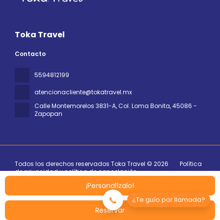
Toka Travel
Contacto
5594812199
atencionacliente@tokatravel.mx
Calle Montemorelos 3831-A, Col. Loma Bonita
, 45086 -
Zapopan
Todos los derechos reservados Toka Travel © 2026
Política
de privacidad y política de cancelación
¡Personalízalo!
📞
¿Te guío por llamada?
Reservar