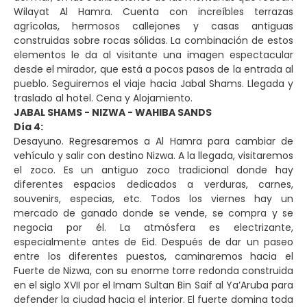
Wilayat Al Hamra. Cuenta con increíbles terrazas
agrícolas, hermosos callejones y casas antiguas
construidas sobre rocas sólidas. La combinación de estos
elementos le da al visitante una imagen espectacular
desde el mirador, que está a pocos pasos de la entrada al
pueblo. Seguiremos el viaje hacia Jabal Shams. Llegada y
traslado al hotel. Cena y Alojamiento.
JABAL SHAMS - NIZWA - WAHIBA SANDS
Día 4:
Desayuno. Regresaremos a Al Hamra para cambiar de
vehículo y salir con destino Nizwa. A la llegada, visitaremos
el zoco. Es un antiguo zoco tradicional donde hay
diferentes espacios dedicados a verduras, carnes,
souvenirs, especias, etc. Todos los viernes hay un
mercado de ganado donde se vende, se compra y se
negocia por él. La atmósfera es electrizante,
especialmente antes de Eid. Después de dar un paseo
entre los diferentes puestos, caminaremos hacia el
Fuerte de Nizwa, con su enorme torre redonda construida
en el siglo XVII por el Imam Sultan Bin Saif al Ya’Aruba para
defender la ciudad hacia el interior. El fuerte domina toda