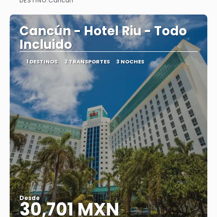
DESTINO:
Cancún
Ver
Cancún - Hotel Riu - Todo
Incluido
1 DESTINOS
2 TRANSPORTES
3 NOCHES
Desde
30,701 MXN