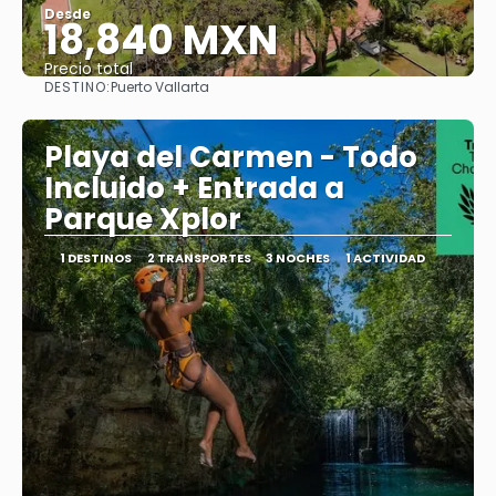
Desde
18,840 MXN
Precio total
DESTINO:
Puerto Vallarta
Ver
Playa del Carmen - Todo
Incluido + Entrada a
Parque Xplor
1 DESTINOS
2 TRANSPORTES
3 NOCHES
1 ACTIVIDAD