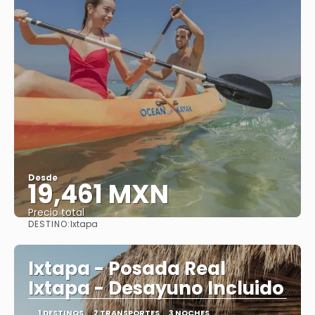
Desde
19,461 MXN
Precio total
DESTINO:
Ixtapa
Ver
Ixtapa - Posada Real
Ixtapa - Desayuno Incluido
1 DESTINOS
2 TRANSPORTES
3 NOCHES