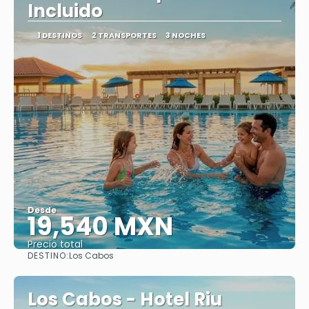
Incluido
1 DESTINOS
2 TRANSPORTES
3 NOCHES
Desde
19,540 MXN
Precio total
DESTINO:
Los Cabos
Ver
Los Cabos - Hotel Riu