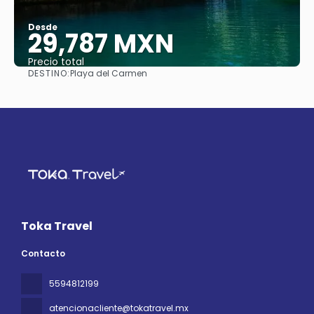
Desde
29,787 MXN
Precio total
DESTINO:
Playa del Carmen
Ver
Toka Travel
Contacto
5594812199
atencionacliente@tokatravel.mx