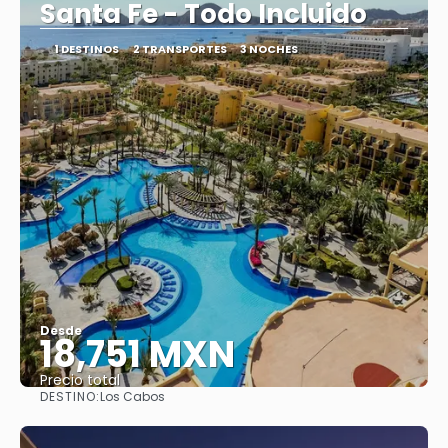
Santa Fe - Todo Incluido
1 DESTINOS
2 TRANSPORTES
3 NOCHES
Desde
18,751 MXN
Precio total
DESTINO:
Los Cabos
Ver