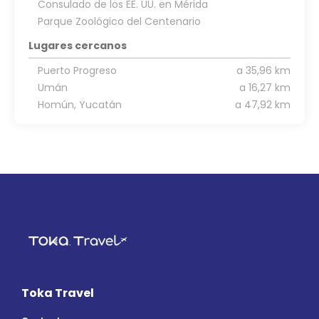
Consulado de los EE. UU. en Mérida
Parque Zoológico del Centenario
Lugares cercanos
Puerto Progreso
a 35,96 km
Umán
a 16,27 km
Homún, Yucatán
a 47,92 km
Toka Travel