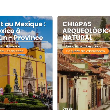
it au Mexique :
CHIAPAS
xico à
ARQUEOLÓGIC
n - Province
NATURAL
OS
11 NOCHES
3 DESTINOS
6 NOCHES
de vacaciones
Paquete de vacaciones
Desde