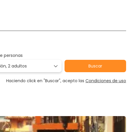
enta de auto
Paquetes
Multidestino
de personas
ión,
2 adultos
Buscar
Haciendo click en "Buscar", acepto las
Condiciones de uso