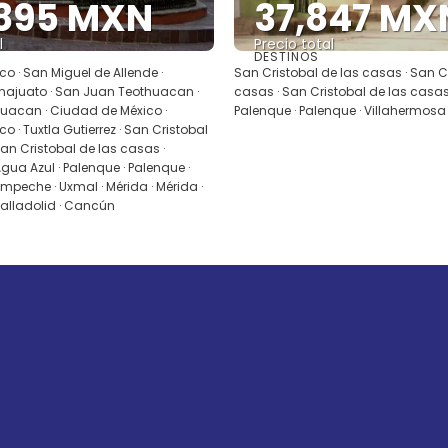
,895 MXN
37,847 MX
l
Precio total
DESTINOS
Ver
Ver
o · San Miguel de Allende ·
San Cristobal de las casas · San C
najuato · San Juan Teothuacan ·
casas · San Cristobal de las casas 
uacan · Ciudad de México ·
Palenque · Palenque · Villahermosa
 · Tuxtla Gutierrez · San Cristobal
San Cristobal de las casas ·
a Azul · Palenque · Palenque ·
eche · Uxmal · Mérida · Mérida ·
Valladolid · Cancún